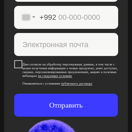
Даю согласие на обработку персональных данных, в том числе с
целью получения информации о новых продуктах, демо доступах,
скидках, персонализированных предложениях, акциях и полезных
вебинарах
на следующих условиях
Республика Таджикистан, г. Душанбе, ул.
Ознакомиться с условиями
публичного договора
Нисор Мухаммад 5/5
Отправить
Единый идентификационный номер:
0110027702
Бесплатные мини-курсы, гайды и скидки
на обучение
с наставником! Всё это тут —
подписывайся!
Общее образование
+992 41 800 03 10
Контактный центр