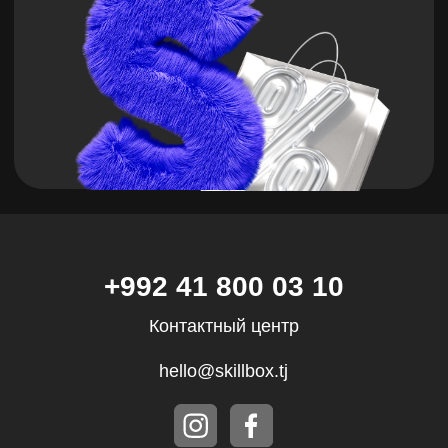
hello@skillbox.tj
Публичный договор
Политика обработки персональных
данных
Все направления
Дизайн
Маркетинг
Финансы
Школа дронов
Кино и музыка
Программирование
Аналитика