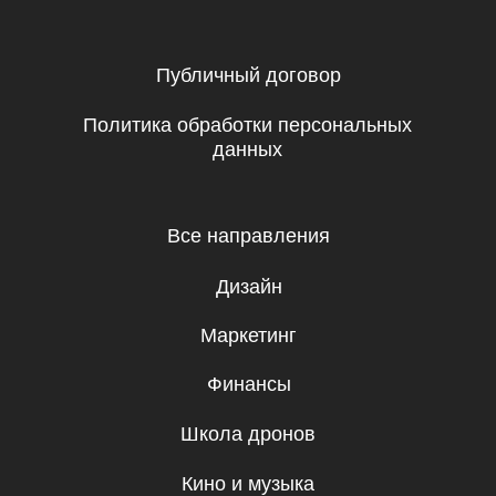
Управление
Игры
Хобби и увлечения
Маркетплейсы
Психология
Другое
ООО «Такмили Дониш», ИНН 010104125
Республика Таджикистан, г. Душанбе, ул.
Нисор Мухаммад 5/5
Единый идентификационный номер: 0110027702