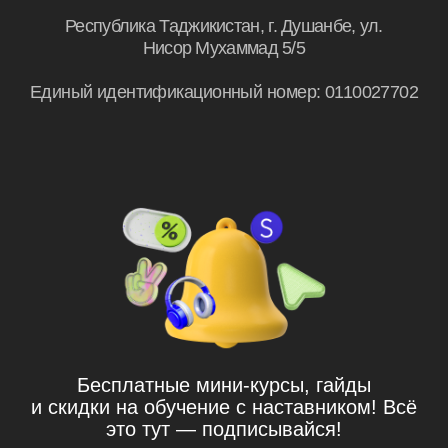
© Такмили Дониш, 2026